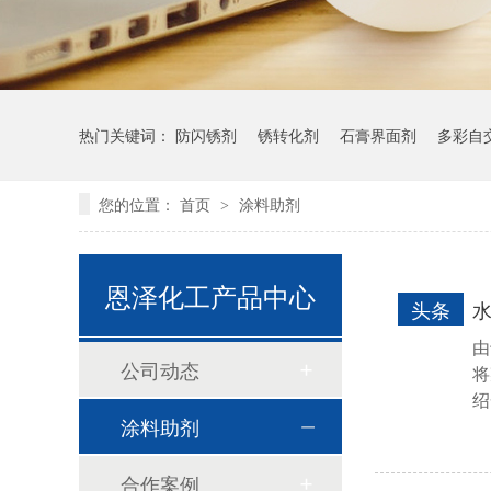
热门关键词：
防闪锈剂
锈转化剂
石膏界面剂
多彩自
您的位置：
首页
涂料助剂
>
恩泽化工产品中心
头条
由
公司动态
将
绍
涂料助剂
合作案例