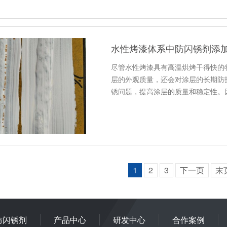
水性烤漆体系中防闪锈剂添
尽管水性烤漆具有高温烘烤干得快的
层的外观质量，还会对涂层的长期防
锈问题，提高涂层的质量和稳定性。
1
2
3
下一页
末
防闪锈剂
产品中心
研发中心
合作案例