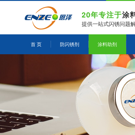
20年专注于
涂
提供一站式闪锈问题
首 页
防闪锈剂
涂料助剂
关于恩泽化工