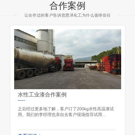
合作案例
让合作过的客户告诉您恩泽化工为什么值得信任
漆合作案例
恩泽化工防闪锈剂
多地了解，客户订了200kg水性高温漆试
青岛恩泽化工迄今为止
李经理也亲自去客户现场指导试用...
闪锈剂，免费提供一站