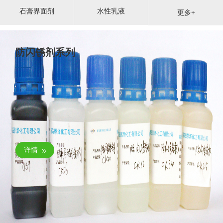
石膏界面剂
水性乳液
更多+
防闪锈剂系列
详情