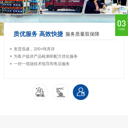
产线
质优服务
工艺稳定 严格品控
控制
发货迅速，20
为客户提供产
果可追溯
一对一现场技