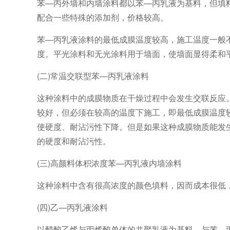
苯—丙外墙和内墙涂料都以苯—丙乳液为基料，但填
配合一些特殊的添加剂，价格较高。
苯—丙乳液涂料的最低成膜温度较高，施工温度一般
度。平光涂料和无光涂料用于墙面，使墙面显得柔和
(二)常温交联型苯—丙乳液涂料
这种涂料中的成膜物质在干燥过程中会发生交联反应
较好，但必须在较高的温度下施工，即最低成膜温度
使硬度、耐沾污性下降。但是如果这种成膜物质能发
的硬度和耐沾污性。
(三)高颜料体积浓度苯—丙乳液内墙涂料
这种涂料中含有很高浓度的颜色填料，因而成本很低
(四)乙—丙乳液涂料
以醋酸乙烯与丙烯酸单体的共聚乳液为基料。与苯—