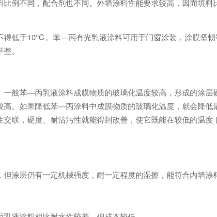
料比例不同，配合剂也不同。外墙涂料性能要求较高，因而填料
不得低于10℃。苯—丙有光乳液涂料可用于门窗涂装，涂膜坚韧
平整。
。一般苯—丙乳液涂料成膜物质的玻璃化温度较高，形成的涂层
较高。如果降低苯—丙涂料中成膜物质的玻璃化温度，就会降低
生交联，硬度、耐沾污性就能得到改善，使它既能在较低的温度
，但涂层仍有一定机械强度，耐一定程度的湿擦，能符合内墙涂
丙乳液涂料相比耐水性较差，但成本较低。