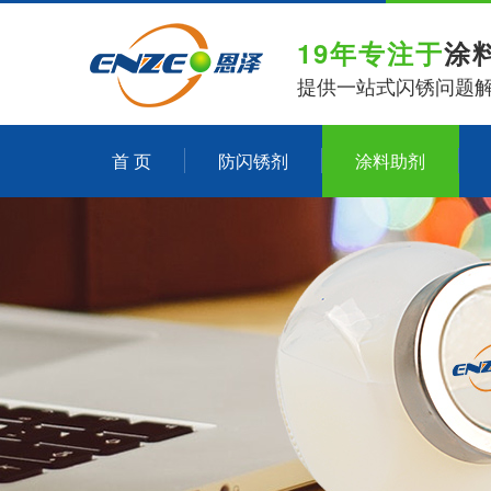
19年专注于
涂
提供一站式闪锈问题
首 页
防闪锈剂
涂料助剂
关于恩泽化工