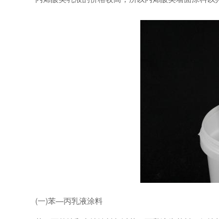
(一)苯—丙乳液涂料