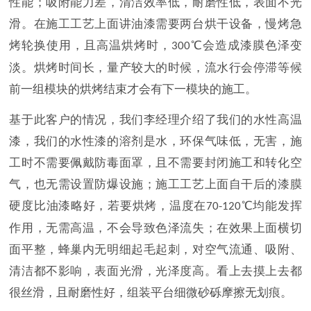
性能；吸附能力差，清洁效率低，耐磨性低，表面不光
滑。在施工工艺上面讲油漆需要两台烘干设备，慢烤急
烤轮换使用，且高温烘烤时，
℃会造成漆膜色泽变
300
淡。烘烤时间长，量产较大的时候，流水行会停滞等候
前一组模块的烘烤结束才会有下一模块的施工。
基于此客户的情况，我们李经理介绍了我们的水性高温
漆，我们的水性漆的溶剂是水，环保气味低，无害，施
工时不需要佩戴防毒面罩，且不需要封闭施工和转化空
气，也无需设置防爆设施；施工工艺上面自干后的漆膜
硬度比油漆略好，若要烘烤，温度在
℃均能发挥
70-120
作用，无需高温，不会导致色泽流失；在效果上面横切
面平整，蜂巢内无明细起毛起刺，对空气流通、吸附、
清洁都不影响，表面光滑，光泽度高。看上去摸上去都
很丝滑，且耐磨性好，组装平台细微砂砾摩擦无划痕。