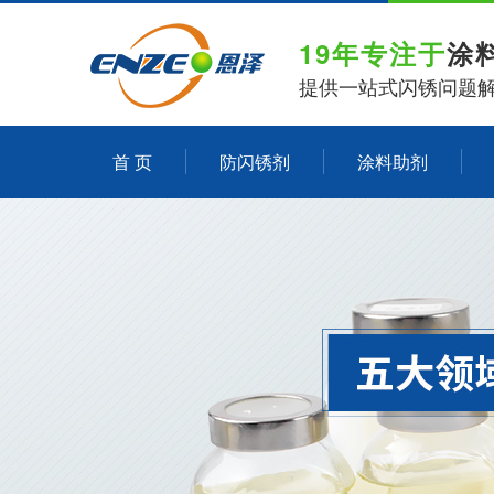
19年专注于
涂
提供一站式闪锈问题
首 页
防闪锈剂
涂料助剂
关于恩泽化工