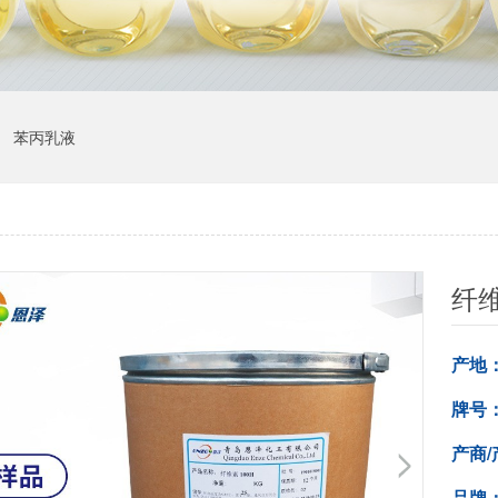
苯丙乳液
纤维
产地
牌号
产商/
品牌