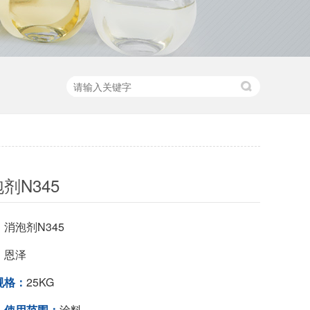
剂N345
：
消泡剂N345
：
恩泽
规格：
25KG
、使用范围：
涂料