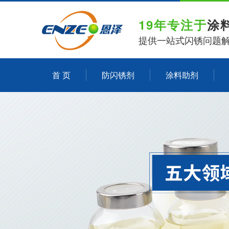
19年专注于
涂
提供一站式闪锈问题
首 页
防闪锈剂
涂料助剂
关于恩泽化工