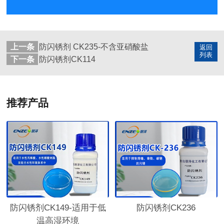
上一条
防闪锈剂 CK235-不含亚硝酸盐
返回
列表
下一条
防闪锈剂CK114
推荐产品
防闪锈剂CK149-适用于低
防闪锈剂CK236
温高湿环境