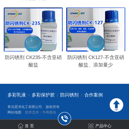
防闪锈剂 CK235-不含亚硝
防闪锈剂 CK127-不含亚硝
酸盐
酸盐、添加量少
多彩乳液
多彩保护胶
防闪锈剂
合作案例
青岛恩泽化工有限公司
版权所有
网站地图
技术支持：牛商股份
首 页
产品中心