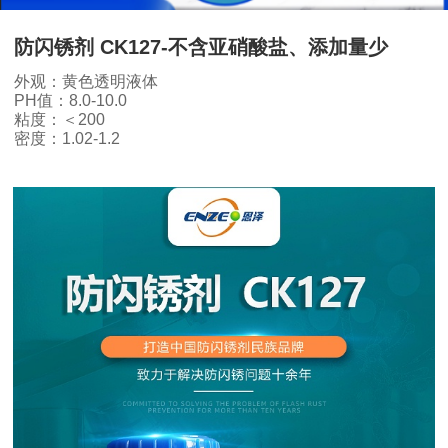
防闪锈剂 CK127-不含亚硝酸盐、添加量少
外观：黄色透明液体
PH值：8.0-10.0
粘度：＜200
密度：1.02-1.2