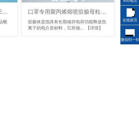
400电话
驻点效果不降低的驻极母料EN-866
口罩专用聚丙烯熔喷驻极母粒ZJ881
在线留言
品概
驻极体是指具有长期储存电荷功能释放负
离子的电介质材料，它所储…
【详情】
微信扫一