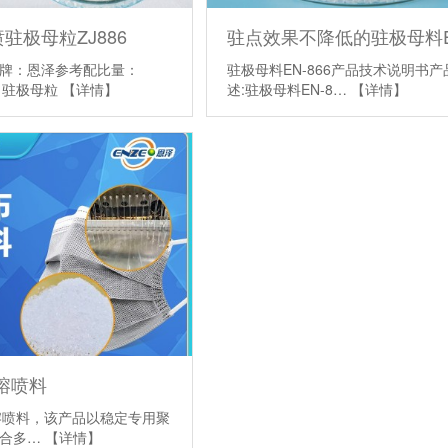
驻极母粒ZJ886
牌：恩泽参考配比量：
驻极母料EN-866产品技术说明书产
号：驻极母粒
【详情】
述:驻极母料EN-8…
【详情】
熔喷料
00熔喷料，该产品以稳定专用聚
混合多…
【详情】