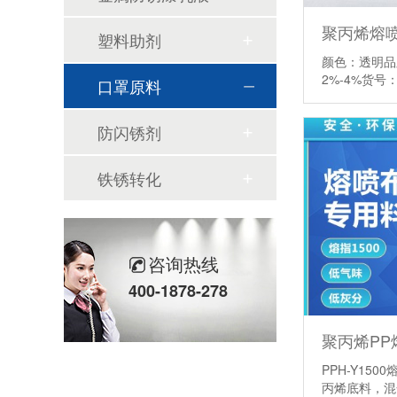
聚丙烯熔喷
塑料助剂
颜色：透明品
2%-4%货
口罩原料
防闪锈剂
铁锈转化
咨询热线
400-1878-278
聚丙烯PP
PPH-Y15
丙烯底料，