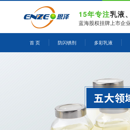
15年专注
乳液
蓝海股权挂牌上市企
首 页
防闪锈剂
多彩乳液