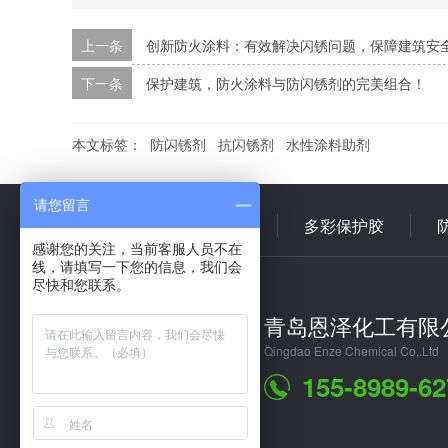
上一条
创新防火涂料：有效解决闪锈问题，保障建筑安
下一条
保护建筑，防火涂料与防闪锈剂的完美组合！
本文标签：
防闪锈剂
抗闪锈剂
水性涂料助剂
请您留言
首 页
多彩乳液
多彩保护胶
感谢您的关注，当前客服人员不在
线，请填写一下您的信息，我们会
尽快和您联系。
青岛恩泽化工有限
Qingdao Enze Chemical Co,.Ltd
155-8989-62