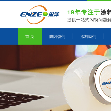
19年专注于
涂
提供一站式闪锈问题
首 页
防闪锈剂
涂料助剂
关于恩泽化工