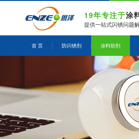
19年专注于
涂
提供一站式闪锈问题
首 页
防闪锈剂
涂料助剂
关于恩泽化工