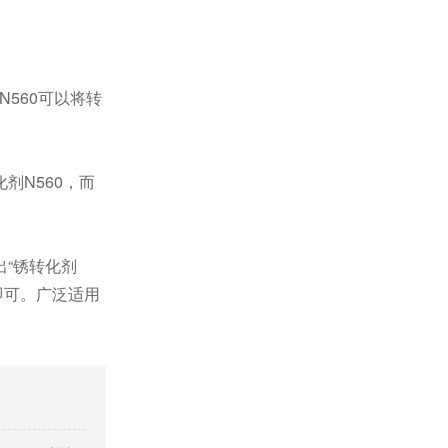
560可以将转
。
N560，而
“锈转化剂
即可。广泛适用