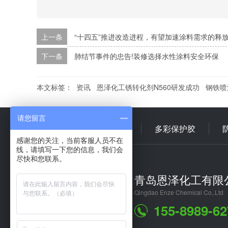
上一条
“十四五”推进改造进程，有望加速涂料需求的释
下一条
肺结节事件的忠告!装修选择水性涂料安全环保
本文标签：
资讯
恩泽化工锈转化剂N560研发成功
钢铁喷
请您留言
首 页
多彩乳液
多彩保护胶
感谢您的关注，当前客服人员不在
线，请填写一下您的信息，我们会
尽快和您联系。
青岛恩泽化工有限
Qingdao Enze Chemical Co,.Ltd
155-8989-62