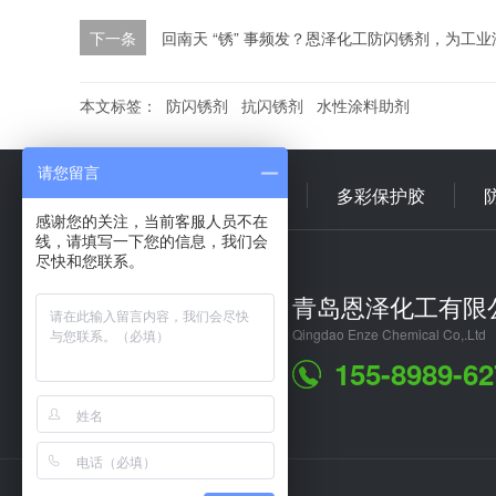
下一条
回南天 “锈” 事频发？恩泽化工防闪锈剂，为工
本文标签：
防闪锈剂
抗闪锈剂
水性涂料助剂
请您留言
首 页
多彩乳液
多彩保护胶
感谢您的关注，当前客服人员不在
线，请填写一下您的信息，我们会
尽快和您联系。
青岛恩泽化工有限
Qingdao Enze Chemical Co,.Ltd
155-8989-62