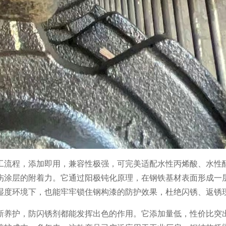
工流程，添加即用，兼容性极强，可完美适配水性丙烯酸、水性
伤涂层的附着力。它通过阳极钝化原理，在钢铁基材表面形成一
湿度环境下，也能牢牢锁住钢构漆的防护效果，杜绝闪锈、返锈
新养护，防闪锈剂都能发挥出色的作用。它添加量低，性价比突