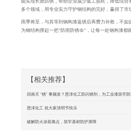
能实现长效防锈，帮助企业减少返工损耗，降低综合
多个领域，用专业实力守护钢结构的完好，赢得了市
雨季将至，与其等到钢构漆返锈后再费力补救，不如
为钢结构撑起一把
“防雨防锈伞”，让每一处钢构漆
【相关推荐】
回南天 “锈” 事频发？恩泽化工防闪锈剂，为工业漆筑牢
恩泽化工 祝大家清明节快乐
破解防火涂装痛点，筑牢基材防护屏障