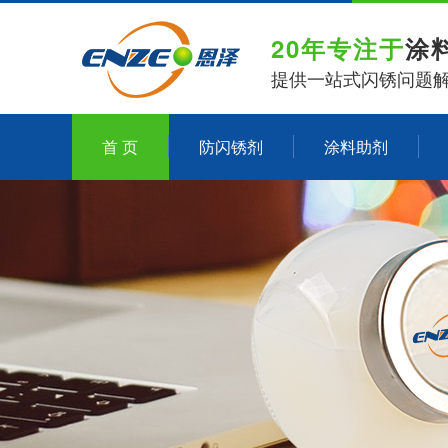
20年专注于
涂
提供一站式闪锈问题
首 页
防闪锈剂
涂料助剂
关于恩泽化工