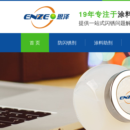
19年专注于
涂
提供一站式闪锈问题
首 页
防闪锈剂
涂料助剂
关于恩泽化工