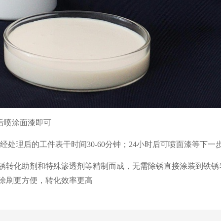
后喷涂面漆即可
等下一
, 经处理后的工件表干时间30-60分钟；24小时后可喷面漆
锈转化助剂和特殊渗透剂等精制而成，无需除锈直接涂装到铁锈
涂刷更方便，转化效率更高