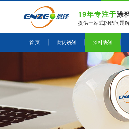
19年专注于
涂
提供一站式闪锈问题
首 页
防闪锈剂
涂料助剂
关于恩泽化工