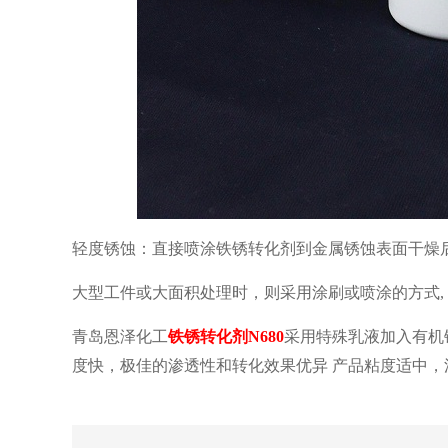
干燥
轻度锈蚀：直接喷涂
铁锈转化剂
到
金属锈蚀表面
大型工件或大面积处理时，
则采用涂刷或喷涂的方式
采用特殊乳液加入有机
青岛恩泽化工
铁锈转化剂
N680
度快，极佳的渗透性和转化效果优异
产品粘度适中，