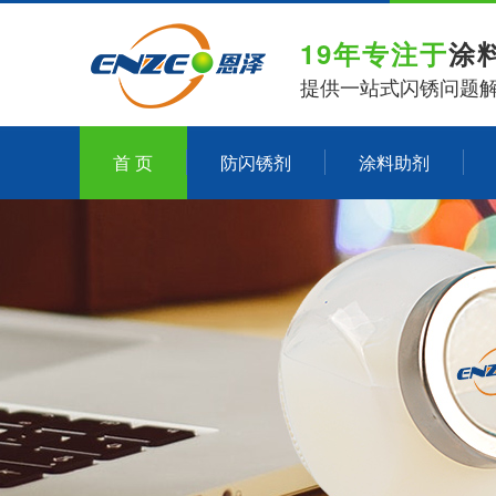
19年专注于
涂
提供一站式闪锈问题
首 页
防闪锈剂
涂料助剂
关于恩泽化工