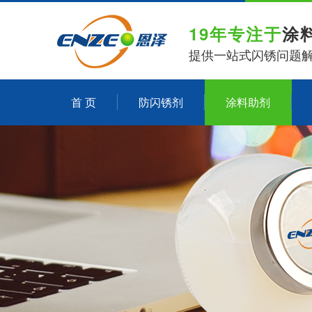
19年专注于
涂
提供一站式闪锈问题
首 页
防闪锈剂
涂料助剂
关于恩泽化工