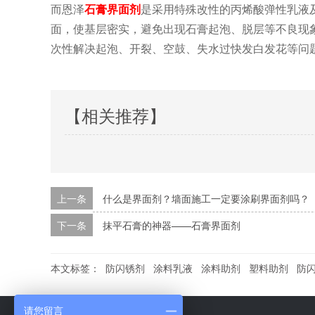
而恩泽
石膏界面剂
是采用特殊改性的丙烯酸弹性乳液
面，使基层密实，避免出现石膏起泡、脱层等不良现
次性解决起泡、开裂、空鼓、失水过快发白发花等问
【相关推荐】
上一条
什么是界面剂？墙面施工一定要涂刷界面剂吗？
下一条
抹平石膏的神器——石膏界面剂
本文标签：
防闪锈剂
涂料乳液
涂料助剂
塑料助剂
防
请您留言