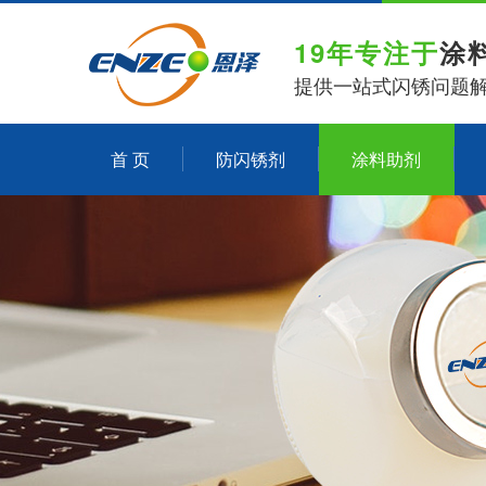
19年专注于
涂
提供一站式闪锈问题
首 页
防闪锈剂
涂料助剂
关于恩泽化工