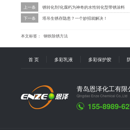
上一条
锈转化剂!化腐朽为神奇的水性转化型带锈涂料
下一条
塔吊生锈存隐患？一个妙招就解决！
本文标签：
钢铁除锈方法
首 页
多彩乳液
多彩保护胶
青岛恩泽化工有限
Qingdao Enze Chemical Co,.Ltd
155-8989-62