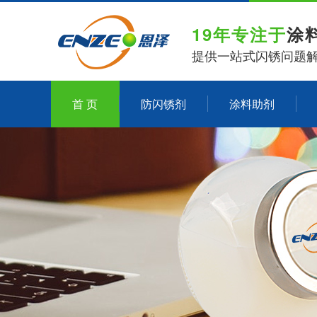
19年专注于
涂
提供一站式闪锈问题
首 页
防闪锈剂
涂料助剂
关于恩泽化工