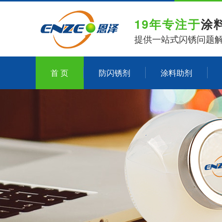
19年专注于
涂
提供一站式闪锈问题
首 页
防闪锈剂
涂料助剂
关于恩泽化工