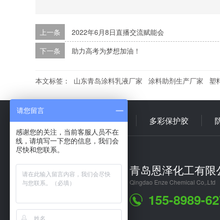
上一条
2022年6月8日直播交流赋能会
下一条
助力高考为梦想加油！
本文标签：
山东青岛涂料乳液厂家
涂料助剂生产厂家
塑
请您留言
首 页
多彩乳液
多彩保护胶
感谢您的关注，当前客服人员不在
线，请填写一下您的信息，我们会
尽快和您联系。
青岛恩泽化工有限
Qingdao Enze Chemical Co,.Ltd
155-8989-62