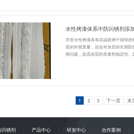
水性烤漆体系中防闪锈剂添
尽管水性烤漆具有高温烘烤干得快的
层的外观质量，还会对涂层的长期防
锈问题，提高涂层的质量和稳定性。
1
2
3
下一页
末
防闪锈剂
产品中心
研发中心
合作案例