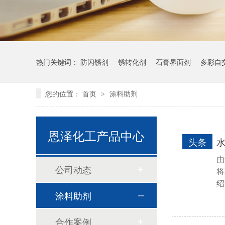
热门关键词：
防闪锈剂
锈转化剂
石膏界面剂
多彩自
您的位置：
首页
涂料助剂
>
恩泽化工产品中心
头条
由
公司动态
将
绍
涂料助剂
合作案例