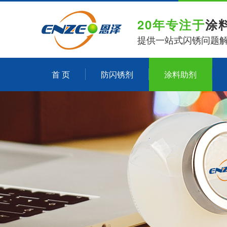
20年专注于
涂
提供一站式闪锈问题
首 页
防闪锈剂
涂料助剂
关于恩泽化工